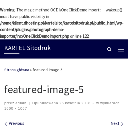
Skip to content
Warning
: The magic method OCDI\OneClickDemoImport::__wakeup()
must have public visibility in
/home/klient.dhosting.pl/kartelsito/kartelsitodruk.pl/public_html/wp-
content/plugins/photograph-demo-
importer/inc/OneClickDemoImport.php
on line
122
KARTEL Sitodruk
Search
Me
Strona główna
»
featured-image-5
featured-image-5
przez
admin
|
Opublikowano
26 kwietnia 2018
-
w wymiarach
1600 × 1067
Images navigation
Previous
Next