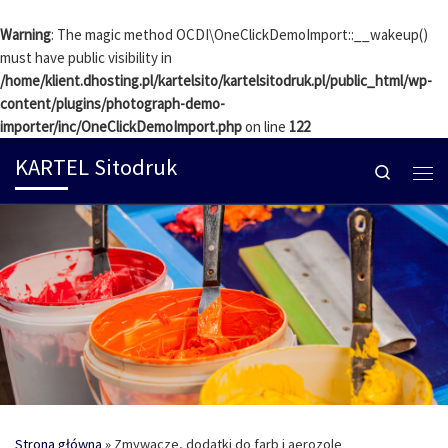
Skip to content
Warning
: The magic method OCDI\OneClickDemoImport::__wakeup()
must have public visibility in
/home/klient.dhosting.pl/kartelsito/kartelsitodruk.pl/public_html/wp-
content/plugins/photograph-demo-
importer/inc/OneClickDemoImport.php
on line
122
KARTEL Sitodruk
Search
Me
Strona główna
»
Zmywacze, dodatki do farb i aerozole