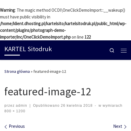
Skip to content
Warning
: The magic method OCDI\OneClickDemoImport::__wakeup()
must have public visibility in
/home/klient.dhosting.pl/kartelsito/kartelsitodruk.pl/public_html/wp-
content/plugins/photograph-demo-
importer/inc/OneClickDemoImport.php
on line
122
KARTEL Sitodruk
Search
Me
Strona główna
»
featured-image-12
featured-image-12
przez
admin
|
Opublikowano
26 kwietnia 2018
-
w wymiarach
800 × 1200
Images navigation
Previous
Next