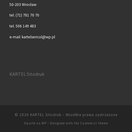
50-203 Wrocław
tel. (71) 781 70 70
tel. 506 149 483
e-mail: kartelsericol@wp.pl
KARTEL Sitodruk
© 2026
KARTEL Sitodruk
– Wszelkie prawa zastrzeżone
Oparte na
WP
– Designed with the
Customizr theme